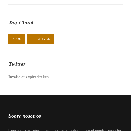
Tag Cloud
BLOG
LIFE STYLE
Twitter
Invalid or expired token.
Sobre nosotros
Cum sociis natoque penatibus et magnis dis parturient montes, nascetur