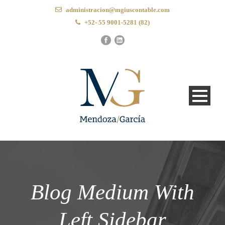
administracion@mgiuscontable.com
+52- 55 9001-5281 (82)
Blog Medium With
Left Sidebar