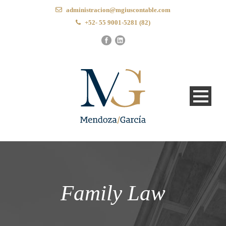
administracion@mgiuscontable.com
+52- 55 9001-5281 (82)
Family Law