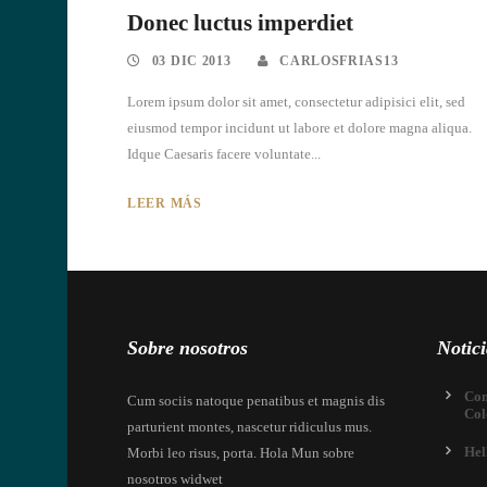
Donec luctus imperdiet
03 DIC 2013
CARLOSFRIAS13
Lorem ipsum dolor sit amet, consectetur adipisici elit, sed
eiusmod tempor incidunt ut labore et dolore magna aliqua.
Idque Caesaris facere voluntate...
LEER MÁS
Sobre nosotros
Notici
Com
Cum sociis natoque penatibus et magnis dis
Col
parturient montes, nascetur ridiculus mus.
Hel
Morbi leo risus, porta. Hola Mun sobre
nosotros widwet