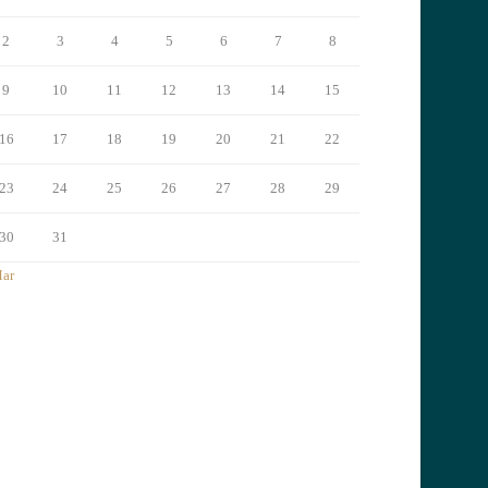
2
3
4
5
6
7
8
9
10
11
12
13
14
15
16
17
18
19
20
21
22
23
24
25
26
27
28
29
30
31
Mar