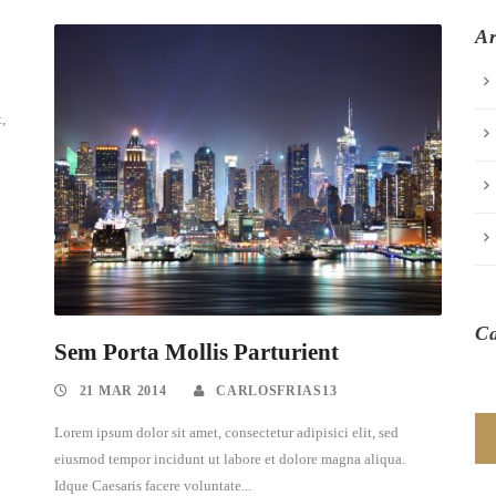
Ar
,
C
Sem Porta Mollis Parturient
21 MAR 2014
CARLOSFRIAS13
Lorem ipsum dolor sit amet, consectetur adipisici elit, sed
eiusmod tempor incidunt ut labore et dolore magna aliqua.
Idque Caesaris facere voluntate...