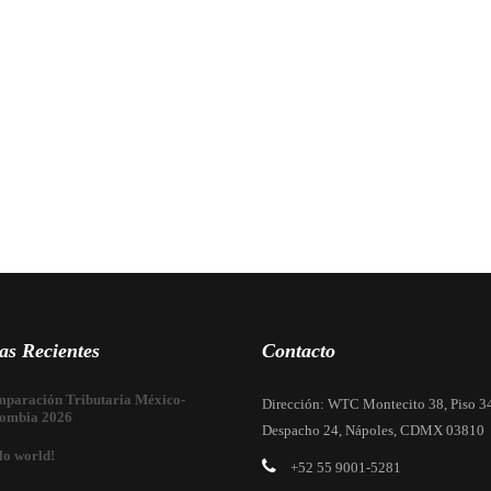
as Recientes
Contacto
paración Tributaria México-
Dirección: WTC Montecito 38, Piso 3
ombia 2026
Despacho 24, Nápoles, CDMX 03810
lo world!
+52 55 9001-5281