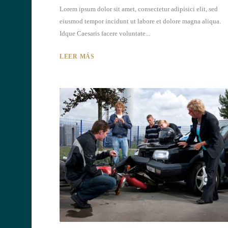
Lorem ipsum dolor sit amet, consectetur adipisici elit, sed
eiusmod tempor incidunt ut labore et dolore magna aliqua.
Idque Caesaris facere voluntate...
LEER MÁS