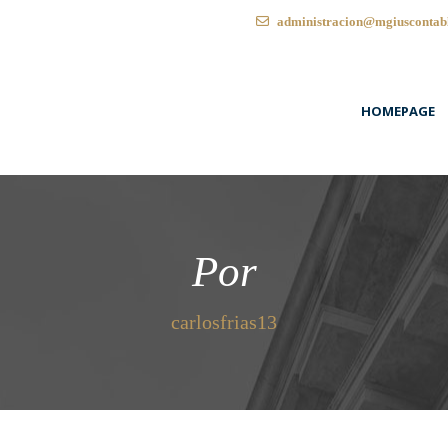
administracion@mgiuscontab
HOMEPAGE
Por
carlosfrias13