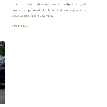
Lorem ipsum dolor sit amet, consectetur adipisici elit, sed
eiusmod tempor incidunt ut labore et dolore magna aliqua.
Idque Caesaris facere voluntate...
LEER MÁS