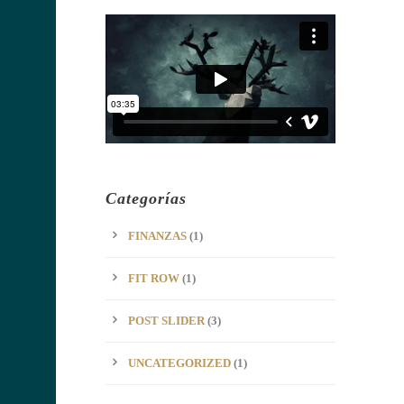
Categorías
FINANZAS
(1)
FIT ROW
(1)
POST SLIDER
(3)
UNCATEGORIZED
(1)