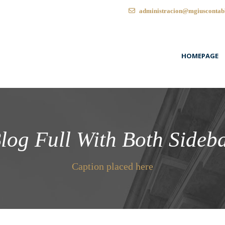
administracion@mgiuscontab
HOMEPAGE
log Full With Both Sideb
Caption placed here