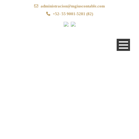
administracion@mgiuscontable.com
+52- 55 9001-5281 (82)
Practice Areas –
Modern 3 Columns