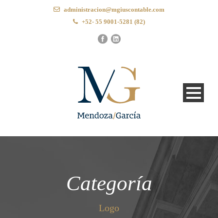
administracion@mgiuscontable.com
+52- 55 9001-5281 (82)
Categoría
Logo