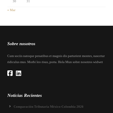
30
31
« Mar
Sobre nosotros
Cum sociis natoque penatibus et magnis dis parturient montes, nascetur
ridiculus mus. Morbi leo risus, porta. Hola Mun sobre nosotros widwet
Noticias Recientes
Comparación Tributaria México-Colombia 2026