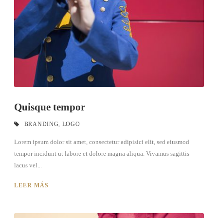
Quisque tempor
BRANDING
,
LOGO
Lorem ipsum dolor sit amet, consectetur adipisici elit, sed eiusmod
tempor incidunt ut labore et dolore magna aliqua. Vivamus sagittis
lacus vel...
LEER MÁS