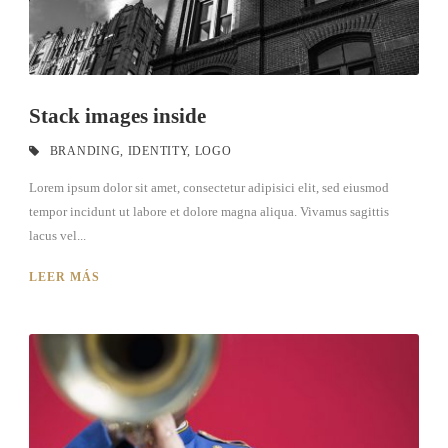
Stack images inside
BRANDING
,
IDENTITY
,
LOGO
Lorem ipsum dolor sit amet, consectetur adipisici elit, sed eiusmod
tempor incidunt ut labore et dolore magna aliqua. Vivamus sagittis
lacus vel...
LEER MÁS