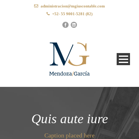
administracion@mgiuscontable.com
+52- 55 9001-5281 (82)
Quis aute iure
Caption placed here