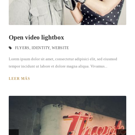
Open video lightbox
FLYERS
,
IDENTITY
,
WEBSITE
Lorem ipsum dolor sit amet, consectetur adipisici elit, sed eiusmod
tempor incidunt ut labore et dolore magna aliqua. Vivamus...
LEER MÁS