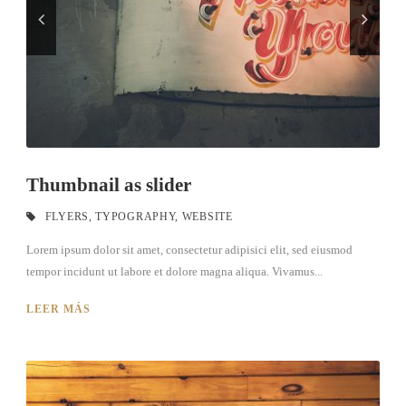
Thumbnail as slider
FLYERS
,
TYPOGRAPHY
,
WEBSITE
Lorem ipsum dolor sit amet, consectetur adipisici elit, sed eiusmod
tempor incidunt ut labore et dolore magna aliqua. Vivamus...
LEER MÁS