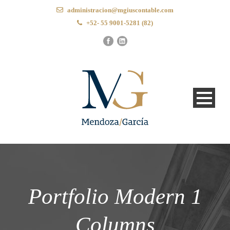
administracion@mgiuscontable.com
+52- 55 9001-5281 (82)
Portfolio Modern 1
Columns