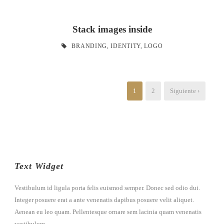
Stack images inside
BRANDING
,
IDENTITY
,
LOGO
1
2
Siguiente ›
Text Widget
Vestibulum id ligula porta felis euismod semper. Donec sed odio dui.
Integer posuere erat a ante venenatis dapibus posuere velit aliquet.
Aenean eu leo quam. Pellentesque ornare sem lacinia quam venenatis
vestibulum.