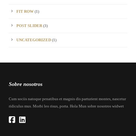
FIT ROW
(1)
POST SLIDER
(3)
UNCATEGORIZED
(1)
Sobre nosotros
Cum sociis natoque penatibus et magnis dis parturient montes, nascetur
ridiculus mus. Morbi leo risus, porta. Hola Mun sobre nosotros widwet