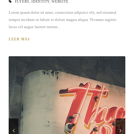
FLYERS
,
IDENTITY
,
WEBSITE
Lorem ipsum dolor sit amet, consectetur adipisici elit, sed eiusmod
tempor incidunt ut labore et dolore magna aliqua. Vivamus sagittis
lacus vel augue laoreet rutrum...
LEER MÁS