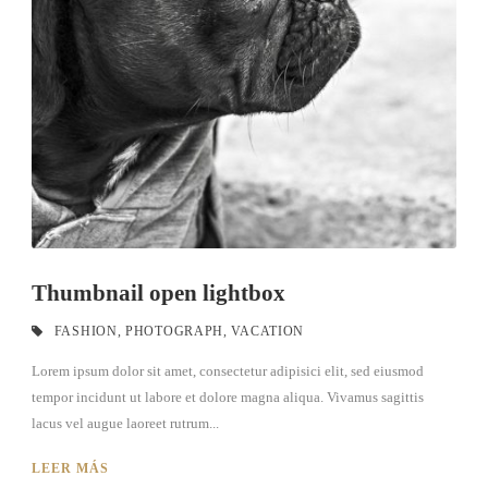
Thumbnail open lightbox
FASHION
,
PHOTOGRAPH
,
VACATION
Lorem ipsum dolor sit amet, consectetur adipisici elit, sed eiusmod
tempor incidunt ut labore et dolore magna aliqua. Vivamus sagittis
lacus vel augue laoreet rutrum...
LEER MÁS