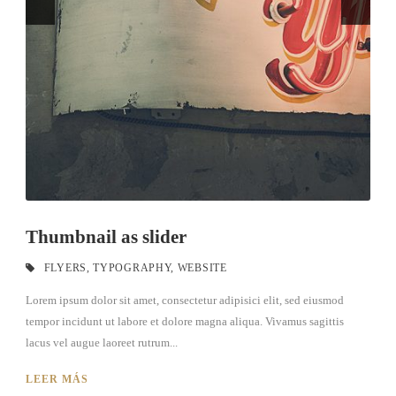
Thumbnail as slider
FLYERS
,
TYPOGRAPHY
,
WEBSITE
Lorem ipsum dolor sit amet, consectetur adipisici elit, sed eiusmod
tempor incidunt ut labore et dolore magna aliqua. Vivamus sagittis
lacus vel augue laoreet rutrum...
LEER MÁS