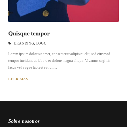
Quisque tempor
BRANDING
,
LOGO
Lorem ipsum dolor sit amet, consectetur adipisici elit, sed eiusmod
tempor incidunt ut labore et dolore magna aliqua. Vivamus sagittis
lacus vel augue laoreet rutrum...
LEER MÁS
Sobre nosotros