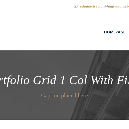
administracion@mgiuscontab
HOMEPAGE
tfolio Grid 1 Col With Fi
Caption placed here