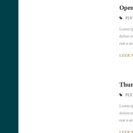
Open
FLY
Lorem ip
dolore m
erat a an
LEER 
Thum
FLY
Lorem ip
dolore m
erat a an
LEER 