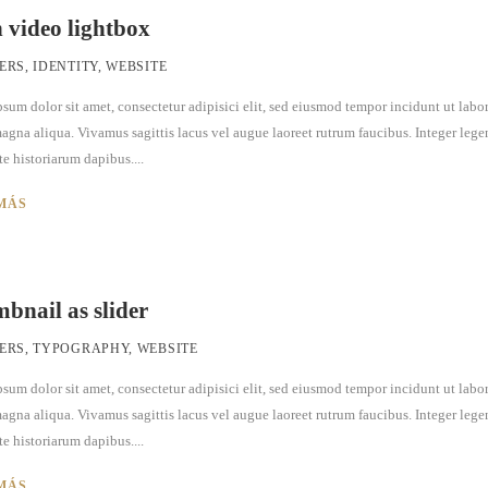
 video lightbox
ERS
,
IDENTITY
,
WEBSITE
sum dolor sit amet, consectetur adipisici elit, sed eiusmod tempor incidunt ut labor
agna aliqua. Vivamus sagittis lacus vel augue laoreet rutrum faucibus. Integer lege
te historiarum dapibus....
MÁS
bnail as slider
ERS
,
TYPOGRAPHY
,
WEBSITE
sum dolor sit amet, consectetur adipisici elit, sed eiusmod tempor incidunt ut labor
agna aliqua. Vivamus sagittis lacus vel augue laoreet rutrum faucibus. Integer lege
te historiarum dapibus....
MÁS