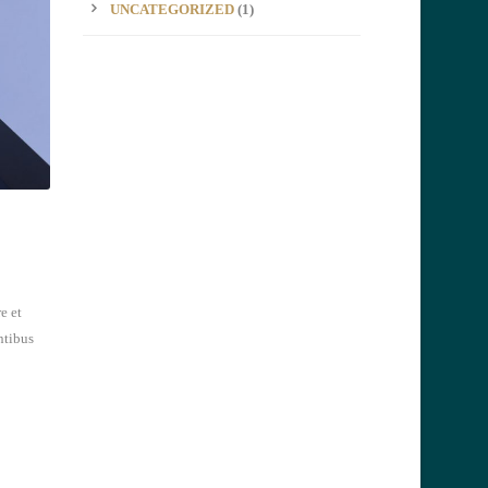
UNCATEGORIZED
(1)
e et
ntibus