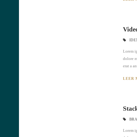
Video
IDE
Lorem ip
dolore m
erat a an
LEER 
Stac
BR
Lorem ip