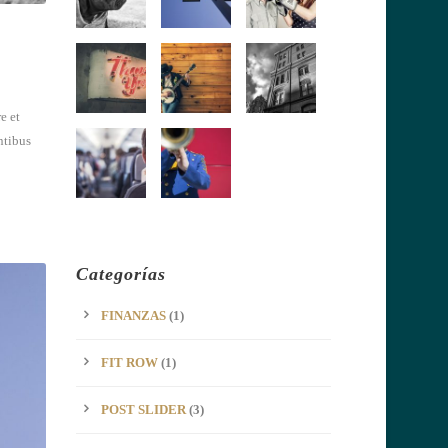
e et
ntibus
Categorías
FINANZAS
(1)
FIT ROW
(1)
POST SLIDER
(3)