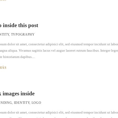
 inside this post
NTITY
,
TYPOGRAPHY
sum dolor sit amet, consectetur adipisici elit, sed eiusmod tempor incidunt ut labor
agna aliqua. Vivamus sagittis lacus vel augue laoreet rutrum faucibus. Integer lege
te historiarum dapibus....
MÁS
k images inside
ANDING
,
IDENTITY
,
LOGO
sum dolor sit amet, consectetur adipisici elit, sed eiusmod tempor incidunt ut labor