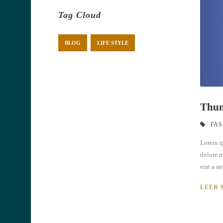
Tag Cloud
BLOG
LIFE STYLE
Thum
FAS
Lorem ip
dolore m
erat a an
LEER 