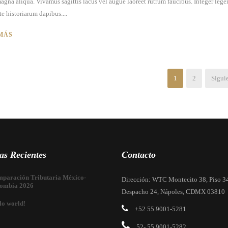
agna aliqua. Vivamus sagittis lacus vel augue laoreet rutrum faucibus. Integer lege
te historiarum dapibus....
MÁS
1
2
Siguie
as Recientes
Contacto
paración Tributaria México-
Dirección: WTC Montecito 38, Piso 3
ombia 2026
Despacho 24, Nápoles, CDMX 03810
lo world!
+52 55 9001-5281
52- 55 9001-5282