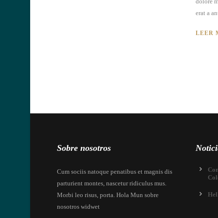
dolore m
erat a an
LEER 
Sobre nosotros
Notici
Com
Cum sociis natoque penatibus et magnis dis
Col
parturient montes, nascetur ridiculus mus.
Hel
Morbi leo risus, porta. Hola Mun sobre
nosotros widwet