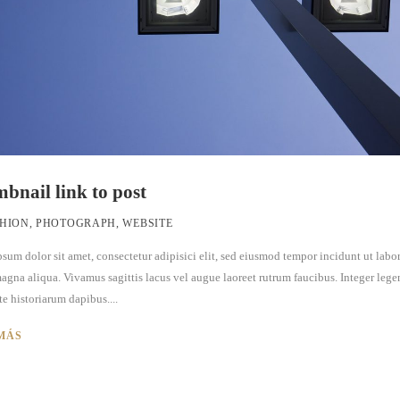
bnail link to post
HION
,
PHOTOGRAPH
,
WEBSITE
sum dolor sit amet, consectetur adipisici elit, sed eiusmod tempor incidunt ut labor
agna aliqua. Vivamus sagittis lacus vel augue laoreet rutrum faucibus. Integer lege
te historiarum dapibus....
MÁS