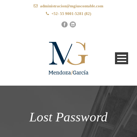
administracion@mgiuscontable.com
+52- 55 9001-5281 (82)
Lost Password