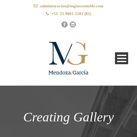
administracion@mgiuscontable.com
+52- 55 9001-5281 (82)
Creating Gallery